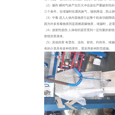
（2）爆炸 瞬间气体产生巨大冲击波右严重破坏性
三个条件。在堵漏时应通风换气，隔热降温，防止静
（3）中毒 进入人体内某物质引起整个机体功能障
因为许多有毒物质同是易燃易爆物质，堵漏时，还需
（4）放射性损伤 人体组织器官受到一定剂量的射
射线伤害身体。
（5）其他伤害 有烫伤、冻伤、射伤、灼伤等。堵
有的介质具有多种危害性，需采用多种防范措施。