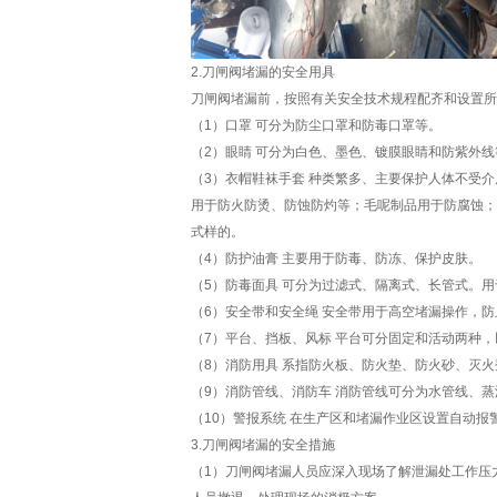
2.
刀闸阀
堵漏的安全用具
刀闸阀堵漏前，按照有关安全技术规程配齐和设置所
（1）口罩 可分为防尘口罩和防毒口罩等。
（2）眼睛 可分为白色、墨色、镀膜眼睛和防紫外
（3）衣帽鞋袜手套 种类繁多、主要保护人体不受
用于防火防烫、防蚀防灼等；毛呢制品用于防腐蚀；
式样的。
（4）防护油膏 主要用于防毒、防冻、保护皮肤。
（5）防毒面具 可分为过滤式、隔离式、长管式。
（6）安全带和安全绳 安全带用于高空堵漏操作，
（7）平台、挡板、风标 平台可分固定和活动两种
（8）消防用具 系指防火板、防火垫、防火砂、灭
（9）消防管线、消防车 消防管线可分为水管线、
（10）警报系统 在生产区和堵漏作业区设置自动
3.刀闸阀堵漏的安全措施
（1）刀闸阀堵漏人员应深入现场了解泄漏处工作压