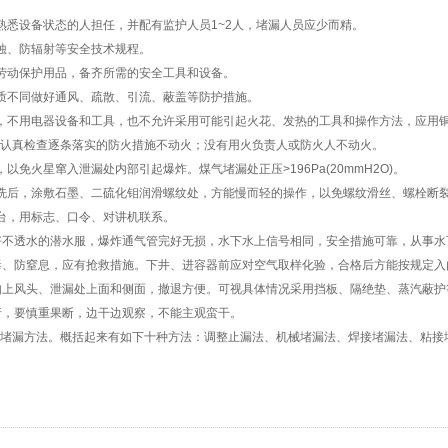
熟悉设备状态的人担任，并配有监护人员1~2人，堵漏人员应少而精。
蚀、防辐射等安全技术规程。
劳动保护用品，备齐所需的安全工具和设备。
质不同做好通风、疏散、引流、蔽盖等防护措施。
，不用电器设备和工具，也不允许采用可能引起火花、发热的工具和操作方法，应用
认真检查逐条落实的防火措施不动火；没有用火负责人或防火人不动火。
免火星窜入泄漏处内部引起爆炸。煤气堵漏处正压>196Pa(20mmH2O)。
洗后，涂敷石墨、二硫化钼润滑螺纹处，方能慢而轻的操作，以免螺纹滑丝、螺栓断
台，用标志、口令、对讲机联系。
好不透水的潜水服，爆炸通气管完好无损，水下水上信号相同，安全措施可靠，从事水
毒、防窒息，应有抢救措施。下井、进容器前应对空气取样化验，合格后方能按规定入
如上风头、泄漏处上面和侧面，撤退方便。可视具体情况采用挡板、隔绝垫、蒸汽蔽护
行，要慎重果断，边干边观察，不能主观蛮干。
堵漏方法。概括起来有如下十种方法：调整止漏法、机械堵漏法、焊接堵漏法、粘接