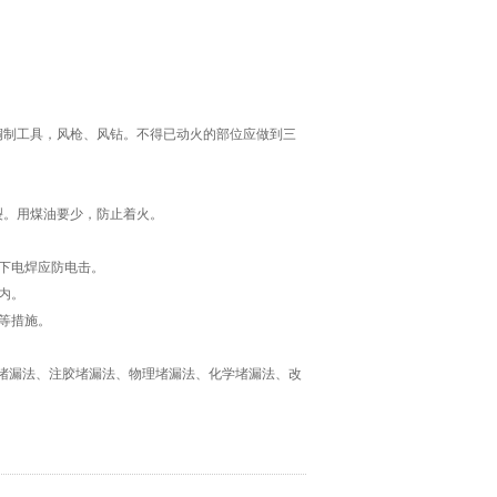
铜制工具，风枪、风钻。不得已动火的部位应做到三
裂。用煤油要少，防止着火。
下电焊应防电击。
内。
等措施。
堵漏法、注胶堵漏法、物理堵漏法、化学堵漏法、改