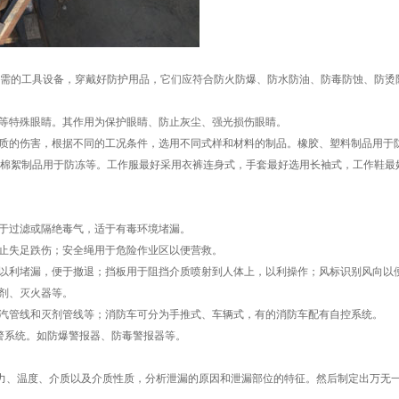
需的工具设备，穿戴好防护用品，它们应符合防火防爆、防水防油、防毒防蚀、防烫
线等特殊眼睛。其作用为保护眼睛、防止灰尘、强光损伤眼睛。
介质的伤害，根据不同的工况条件，选用不同式样和材料的制品。橡胶、塑料制品用于
棉絮制品用于防冻等。工作服最好采用衣裤连身式，手套最好选用长袖式，工作鞋最
用于过滤或隔绝毒气，适于有毒环境堵漏。
防止失足跌伤；安全绳用于危险作业区以便营救。
，以利堵漏，便于撤退；挡板用于阻挡介质喷射到人体上，以利操作；风标识别风向以
火剂、灭火器等。
蒸汽管线和灭剂管线等；消防车可分为手推式、车辆式，有的消防车配有自控系统。
报警系统。如防爆警报器、防毒警报器等。
力、温度、介质以及介质性质，分析泄漏的原因和泄漏部位的特征。然后制定出万无