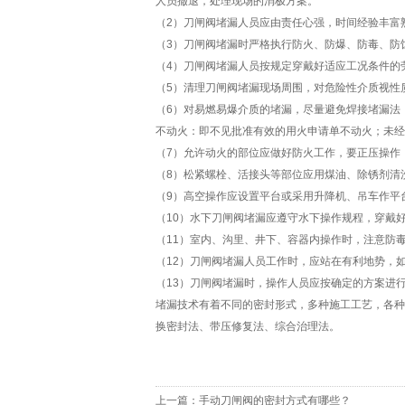
人员撤退，处理现场的消极方案。
（2）刀闸阀堵漏人员应由责任心强，时间经验丰富
（3）刀闸阀堵漏时严格执行防火、防爆、防毒、防
（4）刀闸阀堵漏人员按规定穿戴好适应工况条件的
（5）清理刀闸阀堵漏现场周围，对危险性介质视性
（6）对易燃易爆介质的堵漏，尽量避免焊接堵漏法
不动火：即不见批准有效的用火申请单不动火；未经
（7）允许动火的部位应做好防火工作，要正压操作，以
（8）松紧螺栓、活接头等部位应用煤油、除锈剂清
（9）高空操作应设置平台或采用升降机、吊车作平
（10）水下刀闸阀堵漏应遵守水下操作规程，穿戴
（11）室内、沟里、井下、容器内操作时，注意防
（12）刀闸阀堵漏人员工作时，应站在有利地势，
（13）刀闸阀堵漏时，操作人员应按确定的方案进
堵漏技术有着不同的密封形式，多种施工工艺，各种
换密封法、带压修复法、综合治理法。
上一篇：
手动刀闸阀的密封方式有哪些？