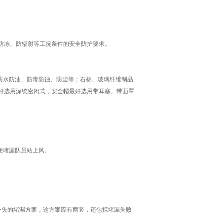
防冻、防辐射等工况条件的安全防护要求。
防水防油、防毒防蚀、防尘等；石棉、玻璃纤维制品
好选用深统密闭式，安全帽最好选用带耳塞、带面罩
便堵漏队员站上风。
一失的堵漏方案，这方案应有两套，还包括堵漏失败