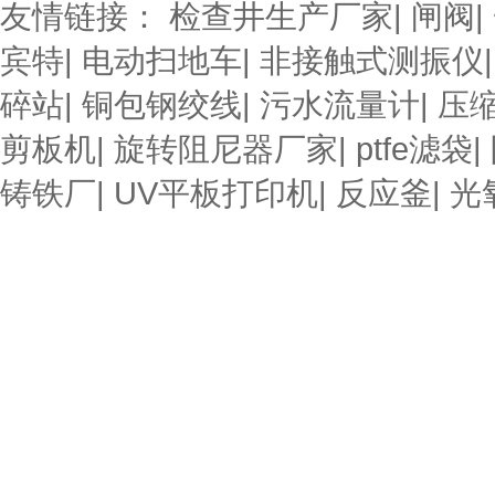
友情链接：
检查井生产厂家
|
闸阀
|
宾特
|
电动扫地车
|
非接触式测振仪
碎站
|
铜包钢绞线
|
污水流量计
|
压
剪板机
|
旋转阻尼器厂家
|
ptfe滤袋
|
铸铁厂
|
UV平板打印机
|
反应釜
|
光