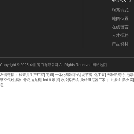
联系方式
地图位置
在线留言
人才招聘
产品资料
Copyright © 2025 奇胜阀门有限公司 All Rights Reserved.
网站地图
友情链接：
检查井生产厂家
|
闸阀
|
一体化预制泵站
|
调节阀
|
化工泵
|
奔驰斯宾特
|
电动
缩空气过滤器
|
青岛抛丸机
|
led显示屏
|
数控剪板机
|
旋转阻尼器厂家
|
ptfe滤袋
|
防火窗
息
|