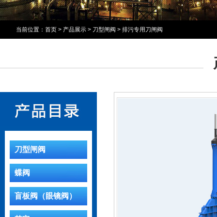
当前位置：
首页
>
产品展示
>
刀型闸阀
>
排污专用刀闸阀
刀型闸阀
蝶阀
盲板阀（眼镜阀）