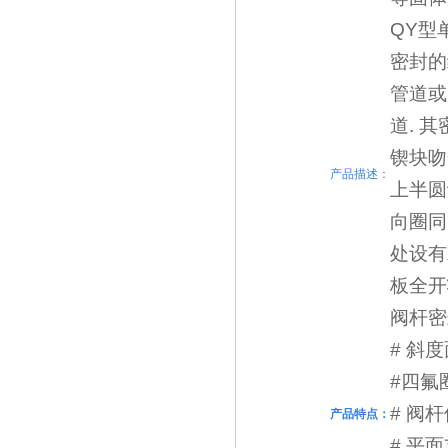
QY型
密封的
管道或
道. 
锲块吻
产品描述：
上半圆
向圈同
处设有
板全开
阀杆密
# 斜
#四氟
# 阀
产品特点：
# 平