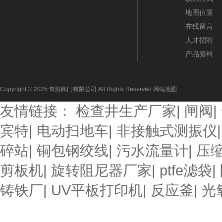
地图位置
在线留言
人才招聘
产品资料
Copyright © 2025 奇胜阀门有限公司 All Rights Reserved.
网站地图
友情链接：
检查井生产厂家
|
闸阀
|
宾特
|
电动扫地车
|
非接触式测振仪
碎站
|
铜包钢绞线
|
污水流量计
|
压
剪板机
|
旋转阻尼器厂家
|
ptfe滤袋
|
铸铁厂
|
UV平板打印机
|
反应釜
|
光