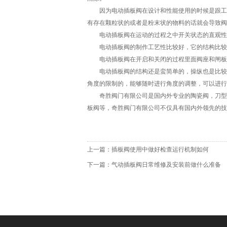
因为电动插板阀在设计和性能使用的时候是跟工业
有存在颗粒状的或者是粉末状的物料的话就会导致阀
电动插板阀在运动的过程之中开关状态的直观性是
电动插板阀的制作工艺性比较好，它的结构比较简
电动插板阀在开启和关闭的过程里面阀座和闸板会
电动插板阀的结构还是蛮简单的，操纵也是比较灵
角度的限制的，能够随时进行角度的调整，可以进行
奇胜阀门有限公司是国内外专业的陶瓷阀，刀型闸
板阀等，奇胜阀门有限公司不仅具有国内外领先的技术水平，
上一篇：
插板阀使用中做好检查运行机制如何
下一篇：
气动插板阀日常维修及安装前做什么准备