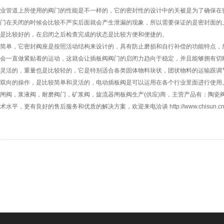
管道上所使用的阀门的性能是不一样的，它的密封性的设计中的关被是为了确保在
门在关闭的时候会比较不严实后面就会产生泄漏的现象，所以需要保证的是密封面的
比较好的，在启闭之后检查完成的状态是比较方便和便捷的。
单，它密封阀座是按照活动结构来设计的，具有防止磨损和自行补偿的功能特点，
一直做紧贴着的运动，这就会让插板阀阀门的启闭力趋向于稳定，并且能够拥有切
活的，重量也是比较轻的，它是特别适合各类固体物料块状，团状物料的运输跟调
双向的操作，是比较简单和灵活的，电动插板阀是可以运用在各个行业里面进行使用
阀，浆液阀，耐磨阀门，矿浆阀，旋流器闸板阀生产(供应)商，主营产品有：陶瓷
更有良好的售后服务和优质的解决方案，欢迎来电洽谈 http://www.chisun.cn