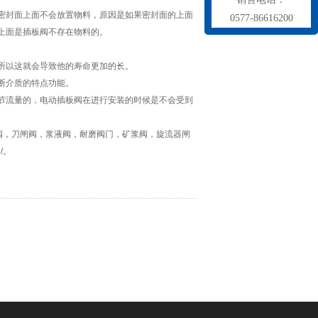
密封面上面不会放置物料，原因是如果密封面的上面
0577-86616200
上面是插板阀不存在物料的。
所以这就会导致他的寿命更加的长。
断介质的特点功能。
节流量的，电动插板阀在进行安装的时候是不会受到
。
阀，刀闸阀，浆液阀，耐磨阀门，矿浆阀，旋流器闸
/。